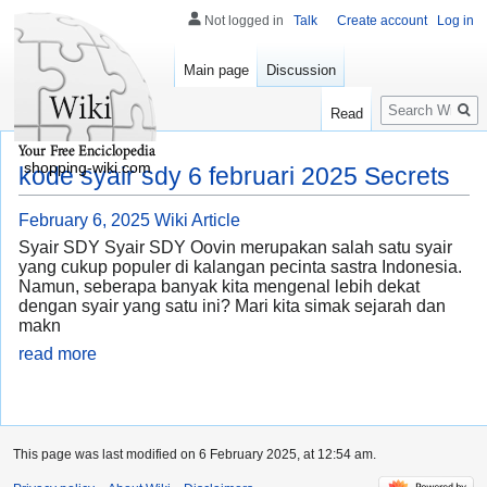
Not logged in
Talk
Create account
Log in
Main page
Discussion
Search
Read
shopping-wiki.com
kode syair sdy 6 februari 2025 Secrets
February 6, 2025
Wiki Article
Syair SDY Syair SDY Oovin merupakan salah satu syair
yang cukup populer di kalangan pecinta sastra Indonesia.
Namun, seberapa banyak kita mengenal lebih dekat
dengan syair yang satu ini? Mari kita simak sejarah dan
makn
read more
This page was last modified on 6 February 2025, at 12:54 am.